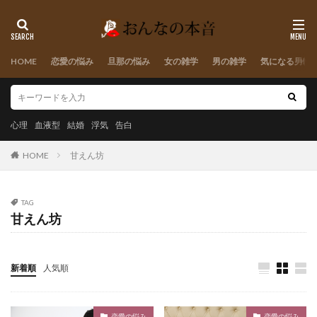
HOME
恋愛の悩み
旦那の悩み
女の雑学
男の雑学
気になる男性
心理
血液型
結婚
浮気
告白
HOME
甘えん坊
TAG
甘えん坊
新着順
人気順
恋愛の悩み
恋愛の悩み