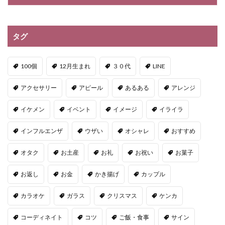
タグ
100個
12月生まれ
３０代
LINE
アクセサリー
アピール
あるある
アレンジ
イケメン
イベント
イメージ
イライラ
インフルエンザ
ウザい
オシャレ
おすすめ
オタク
お土産
お礼
お祝い
お菓子
お返し
お金
かき揚げ
カップル
カラオケ
ガラス
クリスマス
ケンカ
コーディネイト
コツ
ご飯・食事
サイン