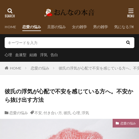
HOME
恋愛の悩み
旦那の悩み
女の雑学
男の雑学
気になる男性
心理
血液型
結婚
浮気
告白
HOME
恋愛の悩み
彼氏の浮気が心配で不安を感じている方へ。不
彼氏の浮気が心配で不安を感じている方へ。不安か
ら抜け出す方法
恋愛の悩み
不安
,
付き合い方
,
彼氏
,
心理
,
浮気
恋愛の悩み