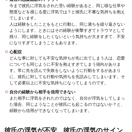
今まで彼氏に浮気をされた苦い経験があると、同じ様な仕草や
態度などを感じる度に浮気では？と彼氏に不審な気持ちを抱え
てしまいます。
カラオケに彼氏と行くことになった
人は経験をしたことをもとに行動し、同じ過ちを繰り返さない
が、どんな曲を歌えば良いのか
ようにします。ときにはその経験が衝撃すぎてトラウマとして
残り、同じ経験をしたくないという気持ちが大きすぎて、不安
カラオケデートは、お付き合いしているカップル
になりすぎてしまうこともあります。
の定番デートコースのひとつですよね。 カラオケ
心配症
を楽しむ...
どんな事に対しても不安な気持ちが先に出てしまう人は、恋愛
についても同じように不安を抱えすぎてしまう傾向がありま
す。常に先を読んで失敗をしないように行動をするがあまり
に、彼氏に対しても行動や気持ちを先読みしてしまいます。そ
告白の返事を待たせる期間はどのくら
して必要以上に不安な気持ちになってしまうのです。
い？待たせている間の接し方
自分の経験から相手を信用できない
また相手に浮気をされたのではなく、自分が浮気をしてしまっ
告白の返事を待たせる期間はどのくらいがいいの
た場合、同じようなことが彼氏にも起こるのではないか？と、
かを考えている女性もいるのではないでしょう
か。 男...
経験から信用ができなくなってしまいます。
彼氏の浮気が不安、彼氏の浮気のサイン