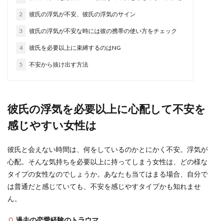
お付き合いしている彼氏に秘密が多いと、そのお
2
彼氏の浮気が不安、彼氏の浮気のサイン
付き合い自体を不安に感じることもありますよ
ね。自分は彼氏...
3
彼氏の浮気が不安な時には彼の携帯の使い方をチェック
4
彼氏を必要以上に束縛するのはNG
5
不安から抜け出す方法
同棲準備で彼氏と喧嘩！解決策と喧嘩
をしないためのポイント
結婚を前提にお付き合いをしている彼氏と同棲を
彼氏の浮気を必要以上に心配して不安を
計画。同棲準備をしているときに喧嘩をしてしま
感じやすい女性は
ったら、どう...
彼氏と会えない時間は、何をしているのかとにかく不安。浮気が
心配。そんな気持ちを必要以上に持ってしまう女性は、どの様な
男の一人暮らしに彼女の手料理を！自
タイプの女性なのでしょうか。あなたも当てはまる場合、自分で
炊が苦手な彼に作りたい料理
は普通だと感じていても、不安を感じやすタイプかも知れませ
一人暮らしをしている男性の中には、自炊が得意
ん。
ではなく外食やお弁当ばかり食べている人もいま
す。そんな男...
過去の恋愛経験のトラウマ