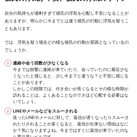
彼氏が頻繁に電話してくる心理・メリ
ットとデメリットを解説
自分の気持ちが過剰すぎて彼氏の浮気を心配し不安になることが
ありますが、明らかに今までとは違う彼氏の行動に浮気を疑うこ
彼氏が毎日のように電話してくるのはなぜか、そ
ともあります。
の心理を知りたいという女性もいるのではないで
しょうか。 ...
では、浮気を疑う場合どの様な彼氏の行動が原因となっているの
でしょうか。
彼氏の嫉妬で喧嘩になった時の対処
連絡や会う回数が少なくなる
法！仲直りのための法則
今までは頻繁に連絡が来ていたり、会っていたのに最近少な
くなったと感じると、少し今までと違うな？と不安に感じる
彼氏から嫉妬される程でもないようなことで嫉妬
ことがあります。
されて、喧嘩になってしまった、という方はいま
しかしこの段階では、付き合いが長くなるとその様な時期が
せんか？ ...
訪れることは、よくあることなのでさほど心配する必要はな
いでしょう。
LINEやメールなどをスルーされる
送ったLINEやメールに対して、返信が遅くなったりスルーさ
彼氏の仕事が忙しい時に彼氏がそっけ
れたりされることが多くなると、返信が出来ない理由はなに
ない態度になる理由と対処法
か？気になりますよね。今まではすぐに返信が来ていたのな
ら要注意レベルです。