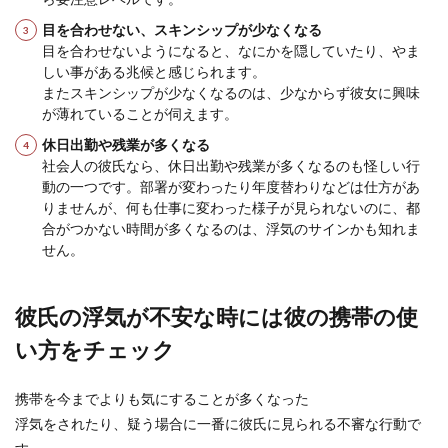
仕事が忙しい彼氏がそっけない態度になると、と
目を合わせない、スキンシップが少なくなる
ても寂しくて不安な気持ちになることもありま
目を合わせないようになると、なにかを隠していたり、やま
す。「自分のこ...
しい事がある兆候と感じられます。
またスキンシップが少なくなるのは、少なからず彼女に興味
が薄れていることが伺えます。
彼氏の浮気が許せないけど別れたくな
休日出勤や残業が多くなる
い。決断できないあなたへ
社会人の彼氏なら、休日出勤や残業が多くなるのも怪しい行
動の一つです。部署が変わったり年度替わりなどは仕方があ
大好きな彼氏の浮気が発覚したら、あなたはどう
りませんが、何も仕事に変わった様子が見られないのに、都
しますか？ほとんどの方は「許せない」と言うと
合がつかない時間が多くなるのは、浮気のサインかも知れま
思いますが、...
せん。
彼氏の浮気が不安な時には彼の携帯の使
彼氏に嫉妬しない方法。嫉妬しない自
い方をチェック
分に変われる本当の理由
彼氏と会えない時間は彼のことばかり考えてしま
携帯を今までよりも気にすることが多くなった
い、何をしているのか気になってしまう。そんな
浮気をされたり、疑う場合に一番に彼氏に見られる不審な行動で
女性も多いと...