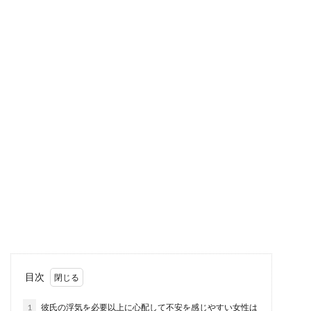
彼氏が嫉妬を感じた時に出るサイン！
嫉妬の心理と対処法
彼氏と話をしている最中に、彼氏が急に不機嫌に
なってしまった。 それはもしかして、他の男性の
話をした...
彼氏に寂しいと言われた時の対処法！
大学生カップルの付き合い方
付き合っている彼氏に「寂しい」と言われてしま
い、彼氏に申し訳なく感じている女性もいますよ
ね。彼氏に寂...
彼氏に秘密が多い理由と性格の特徴・
目次
彼女に知られたくない秘密
1
彼氏の浮気を必要以上に心配して不安を感じやすい女性は