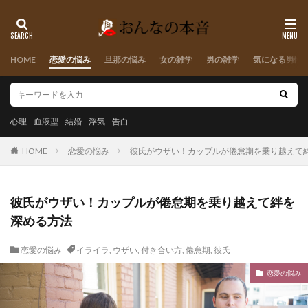
HOME
恋愛の悩み
旦那の悩み
女の雑学
男の雑学
気になる男性
心理
血液型
結婚
浮気
告白
HOME
恋愛の悩み
彼氏がウザい！カップルが倦怠期を乗り越えて
彼氏がウザい！カップルが倦怠期を乗り越えて絆を
深める方法
恋愛の悩み
イライラ
,
ウザい
,
付き合い方
,
倦怠期
,
彼氏
恋愛の悩み