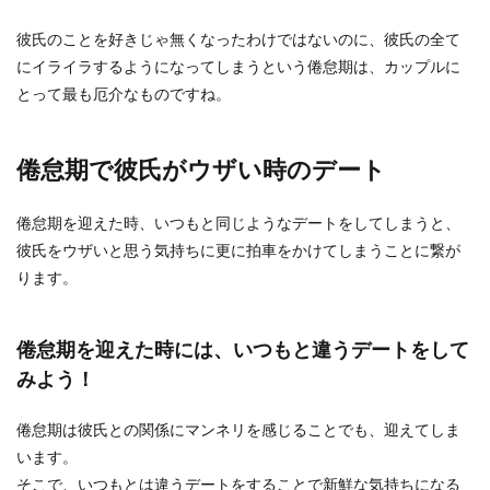
すよね。特に彼...
彼氏のことを好きじゃ無くなったわけではないのに、彼氏の全て
にイライラするようになってしまうという倦怠期は、カップルに
とって最も厄介なものですね。
彼氏に秘密が多い理由と性格の特徴・
彼女に知られたくない秘密
倦怠期で彼氏がウザい時のデート
お付き合いしている彼氏に秘密が多いと、そのお
付き合い自体を不安に感じることもありますよ
倦怠期を迎えた時、いつもと同じようなデートをしてしまうと、
ね。自分は彼氏...
彼氏をウザいと思う気持ちに更に拍車をかけてしまうことに繋が
ります。
彼氏との倦怠期を乗り越えたカップル
倦怠期を迎えた時には、いつもと違うデートをして
の付き合い方を紹介
みよう！
彼氏の態度がそっけない、連絡が来なくなった、
スキンシップが少なくなったと感じたら、それは
倦怠期は彼氏との関係にマンネリを感じることでも、迎えてしま
倦怠期を迎え...
います。
そこで、いつもとは違うデートをすることで新鮮な気持ちになる