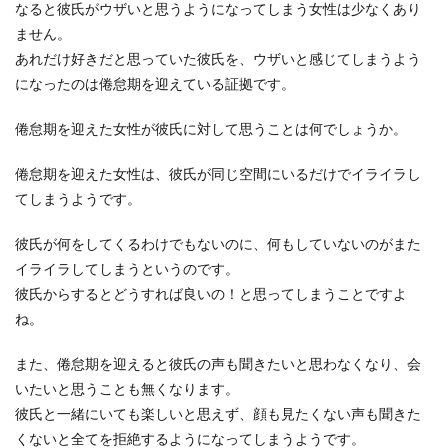
と優しい彼との付き合い方
なると彼氏がウザいと思うようになってしまう女性は少なくあり
ません。
彼が優しいことにイライラを感じてしまう女性も
あれだけ好きだと思っていた彼氏を、ウザいと感じてしまうよう
いるのではないでしょうか。優しくしてくれるの
になったのは倦怠期を迎えている証拠です。
にイライラす...
倦怠期を迎えた女性が彼氏に対して思うことは何でしょうか。
彼氏が嫉妬深い！嫉妬する彼氏の特徴
倦怠期を迎えた女性は、彼氏が同じ空間にいるだけでイライラし
とNGな行動・付き合い方
てしまうようです。
彼氏が自分の予定をいちいち聞いてきたり、ふと
彼氏が何をしてくるわけでもないのに、何もしていないのがまた
した瞬間に機嫌が悪くなることに頭を抱えている
イライラしてしまうというのです。
女性もいます...
彼氏からするとどうすれば良いの！と思ってしまうことですよ
ね。
彼氏が風邪の時の電話はOK？彼氏の心
また、倦怠期を迎えると彼氏の声も聞きたいと思わなくなり、会
を掴む風邪の時の対応
いたいと思うことも無くなります。
彼氏と一緒にいても楽しいと思えず、顔も見たくない声も聞きた
大好きな彼氏が風邪をひいて寝込んでしまった
くないと全てを拒絶するようになってしまうようです。
ら、彼女として何かできることはないかと考えま