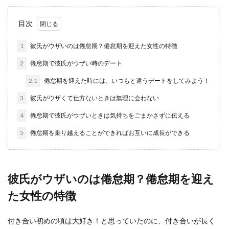
甘えん坊彼氏の特徴は？性格や心理・
目次
上手な付き合い方を解説
1
彼氏がウザいのは倦怠期？倦怠期を迎えた女性の特徴
自分の彼氏は甘えん坊かもしれないと思って彼氏
2
倦怠期で彼氏がウザい時のデート
とお付き合いをしている女性もいるのではないで
しょうか。 ...
2.1
倦怠期を迎えた時には、いつもと違うデートをしてみよう！
3
彼氏がウザくて仕方ないときは無理に会わない
4
倦怠期で彼氏がウザいときは気持ちをごまかさずに伝える
彼氏のことが大好きな彼女の態度、交
際半年でもラブラブなカップル
5
倦怠期を乗り越えることができればお互いに成長ができる
交際して半年が経っても彼女のことが大好きでた
まらないという男性は、彼女も自分と同じ気持ち
でいてくれて...
彼氏がウザいのは倦怠期？倦怠期を迎え
た女性の特徴
彼氏が優しいことにイライラする原因
付き合い初めの頃は大好き！と思っていたのに、付き合いが長く