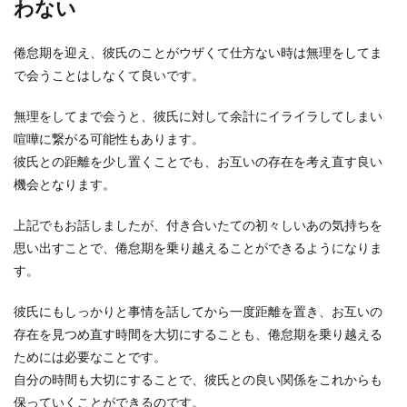
わない
お付き合いをしている彼氏が急に優しい態度にな
倦怠期を迎え、彼氏のことがウザくて仕方ない時は無理をしてま
ったら、女の勘が働いて彼氏の浮気を疑う女性も
いますよね。...
で会うことはしなくて良いです。
無理をしてまで会うと、彼氏に対して余計にイライラしてしまい
喧嘩に繋がる可能性もあります。
彼氏との距離を少し置くことでも、お互いの存在を考え直す良い
機会となります。
上記でもお話しましたが、付き合いたての初々しいあの気持ちを
思い出すことで、倦怠期を乗り越えることができるようになりま
す。
彼氏にもしっかりと事情を話してから一度距離を置き、お互いの
存在を見つめ直す時間を大切にすることも、倦怠期を乗り越える
ためには必要なことです。
自分の時間も大切にすることで、彼氏との良い関係をこれからも
保っていくことができるのです。