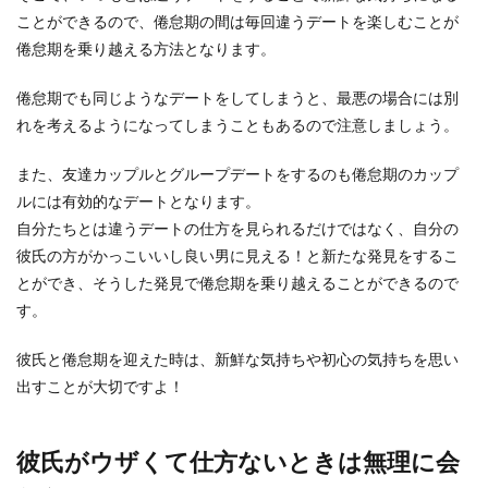
ことができるので、倦怠期の間は毎回違うデートを楽しむことが
彼氏が冷たい態度を取る夢の意味！夢
倦怠期を乗り越える方法となります。
の内容別・夢の意味を解説
倦怠期でも同じようなデートをしてしまうと、最悪の場合には別
大好きな彼氏に冷たい態度を取られる夢を見た
れを考えるようになってしまうこともあるので注意しましょう。
ら、目が覚めたときにとても悲しい気分になって
しまいますよね...
また、友達カップルとグループデートをするのも倦怠期のカップ
ルには有効的なデートとなります。
自分たちとは違うデートの仕方を見られるだけではなく、自分の
彼氏の浮気が許せないけど別れたくな
彼氏の方がかっこいいし良い男に見える！と新たな発見をするこ
い。決断できないあなたへ
とができ、そうした発見で倦怠期を乗り越えることができるので
す。
大好きな彼氏の浮気が発覚したら、あなたはどう
しますか？ほとんどの方は「許せない」と言うと
彼氏と倦怠期を迎えた時は、新鮮な気持ちや初心の気持ちを思い
思いますが、...
出すことが大切ですよ！
彼氏がウザくて仕方ないときは無理に会
彼氏が急に優しい態度になったら浮
気？浮気の兆候と対処法