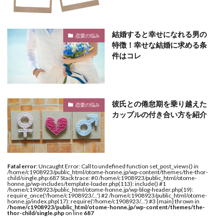
結婚すると幸せになれる男の
恋愛の悩み
特徴！幸せな結婚に求める条
件はコレ
彼氏との倦怠期を乗り越えた
恋愛の悩み
カップルの付き合い方を紹介
Fatal error
: Uncaught Error: Call to undefined function set_post_views() in
/home/c1908923/public_html/otome-honne.jp/wp-content/themes/the-thor-
child/single.php:687 Stack trace: #0 /home/c1908923/public_html/otome-
honne.jp/wp-includes/template-loader.php(113): include() #1
/home/c1908923/public_html/otome-honne.jp/wp-blog-header.php(19):
require_once('/home/c1908923/...') #2 /home/c1908923/public_html/otome-
honne.jp/index.php(17): require('/home/c1908923/...') #3 {main} thrown in
/home/c1908923/public_html/otome-honne.jp/wp-content/themes/the-
thor-child/single.php
on line
687