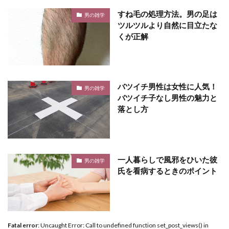
すね毛の処理方法。男の足は
男の雑学
ツルツルより自然に目立たな
くが正解
バツイチ男性は女性に人気！
男の雑学
バツイチ子なし男性の魅力と
落とし方
一人暮らしで風邪をひいた彼
男の雑学
氏を看病するときのポイント
Fatal error
: Uncaught Error: Call to undefined function set_post_views() in