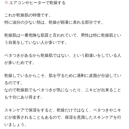
エアコンやヒーターで乾燥する
彼女持ち？男性心理を解説
これが乾燥肌の特徴です。
好きになった男性の左手薬指に指輪を発見した
特に油分の少ない頬は、乾燥が顕著に表れる部分です。
ら、その人が結婚をしているのか、特定のお相手
がいるのか気に...
乾燥肌は一番危険な肌質と言われていて、男性は特に乾燥肌とい
う自覚をしていない人が多いです。
男性が可愛い子だけにみせる態度、思
ベタつきがあるから乾燥肌ではない、という勘違いをしている人
わずしてしまう態度
が多いためです。
男性は、自分好みの可愛い子とそうでない女の子
乾燥しているからこそ、肌を守るために過剰に皮脂が分泌してい
とでは態度が明らかに違います。 態度をみれば一
るのです。
目瞭然。...
なので乾燥肌でもベタつきが気になったり、ニキビが出来ること
も十分にあり得ます。
髭をおしゃれにカッコよく！女子ウケ
スキンケアで保湿をすると、乾燥だけではなく、ベタつきやニキ
の良いあご髭の手入れ方法
ビが改善されることもあるので、保湿を意識したスキンケアを行
いましょう。
おしゃれでカッコよく見える髭を生やして、女子