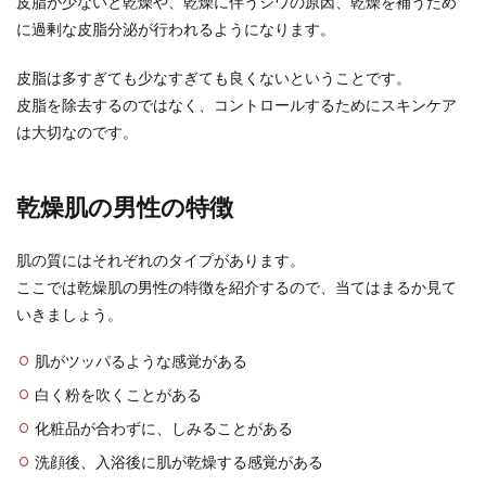
皮脂が少ないと乾燥や、乾燥に伴うシワの原因、乾燥を補うため
に過剰な皮脂分泌が行われるようになります。
彼氏が不満を溜め込む理由と不満に感
皮脂は多すぎても少なすぎても良くないということです。
じる彼女の行動・付き合い方
皮脂を除去するのではなく、コントロールするためにスキンケア
は大切なのです。
彼氏が不満を言ってくれず、溜め込む性格だった
ら、自分への気持ちをきちんと伝えてほしいと感
じることもあ...
乾燥肌の男性の特徴
肌の質にはそれぞれのタイプがあります。
髭でおしゃれに！人気の高い顎髭で男
ここでは乾燥肌の男性の特徴を紹介するので、当てはまるか見て
の魅力をアップさせよう
いきましょう。
髭を生やしておしゃれな印象にしたい・女性にモ
肌がツッパるような感覚がある
テるカッコいいイメージになりたいという男性
は、「顎髭」に...
白く粉を吹くことがある
化粧品が合わずに、しみることがある
洗顔後、入浴後に肌が乾燥する感覚がある
左手薬指に指輪をする男性は既婚者？