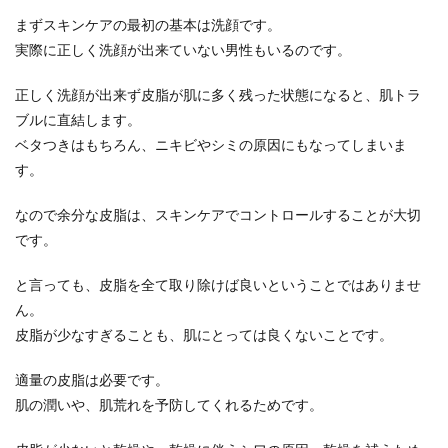
にメイクをしています。芸能人だから特別なのか
まずスキンケアの最初の基本は洗顔です。
なと思う方も...
実際に正しく洗顔が出来ていない男性もいるのです。
正しく洗顔が出来ず皮脂が肌に多く残った状態になると、肌トラ
ブルに直結します。
プレゼントを彼氏（30代）に贈るな
ベタつきはもちろん、ニキビやシミの原因にもなってしまいま
ら？プレゼントの選び方
す。
30代の彼氏にはどんなものをプレゼントしたら喜
ばれるのでしょうか？誕生日やクリスマスなど特
なので余分な皮脂は、スキンケアでコントロールすることが大切
別な日にプ...
です。
と言っても、皮脂を全て取り除けば良いということではありませ
ん。
男の着物・帯の結び方【貝の口編】帯
皮脂が少なすぎることも、肌にとっては良くないことです。
を結ぶ手順やコツを解説
適量の皮脂は必要です。
ファッションシーンやビシネスシーンなどで着物
を着る機会がある男性もいますよね。ですが、普
肌の潤いや、肌荒れを予防してくれるためです。
段から着物を...