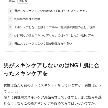
目次
タイプで選ぶすね毛処理
1
男がスキンケアしないのはNG！肌に合ったスキンケアを
男性の中にも、すね毛の濃い男性と薄い男性がい
2
乾燥肌の男性の特徴
ますよね。濃いのが気になるという男性は、気に
なって短いズ...
3
スキンケアしないと肌トラブルが！乾燥肌の男性の正しい洗顔
4
ひげ剃りの後もスキンケアしないのはNG！しっかり肌ケアを
5
男はスキンケアしない？肌が綺麗な方が良い
彼氏に電話する頻度とは？毎日だった
のが減るのは相性がいい印
社会人になってから、彼氏との電話の頻度が減る
男がスキンケアしないのはNG！肌に合
のは寂しいことではありますが上手くいっている
ったスキンケアを
証拠でもあり...
女性は当たり前のようにスキンケアをしていますが、男性はどう
でしょう。
男性のメイク方法！韓国風メイクから
徐々に男性用のスキンケア用品も増えていますし、肌に悩みを感
学ぶ初心者向けメンズメイク
じるようならこの際スキンケアを始めてみてはいかがですか。
韓国のアイドルを見ると、どの男性もしっかり目