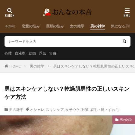
HOME
恋愛の悩み
旦那の悩み
女の雑学
男の雑学
気になる男性
心理
血液型
結婚
浮気
告白
HOME
男の雑学
男はスキンケアしない？乾燥肌男性の正しいスキ
男はスキンケアしない？乾燥肌男性の正しいスキン
ケア方法
男の雑学
オシャレ
,
スキンケア
,
女子ウケ
,
対策
,
眉毛・髭・すね毛
男の雑学