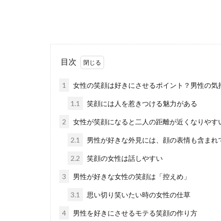
目次
優しい男性
1
女性の笑顔は好きにさせるポイント？男性の気
優しい男性と恋
に、お付き合いが.
1.1
笑顔には人を惹きつける魅力がある
2
女性が笑顔になると二人の距離が近くなりやす
2.1
男性が好きな外見には、顔の表情も含まれ
自撮りで集
2.2
笑顔の女性は話しやすい
集合写真を自撮
3
男性が好きな女性の笑顔は「控えめ」
もいるのではな..
3.1
思い切り笑いたい時の女性の仕草
4
男性を好きにさせるモテる笑顔の作り方