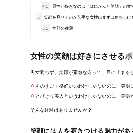
4.1
男性が好きなのは「はにかんだ笑顔」の女
5
笑顔を見せるのが苦手な女性はまず口角を上げ
彼氏との旅
5.1
笑顔の種類
彼氏と初めての
す。せっかく二..
女性の笑顔は好きにさせるポ
男女問わず、笑顔が素敵な方って、目に止まる
男友達に贈
ものすごく格好いいわけじゃないのに、笑顔
男友達にクリス
とびきり美人というわけじゃないのに、笑顔
らずに頭を悩ま..
そんな経験はありませんか？
彼氏ができ
笑顔には人を惹きつける魅力があ