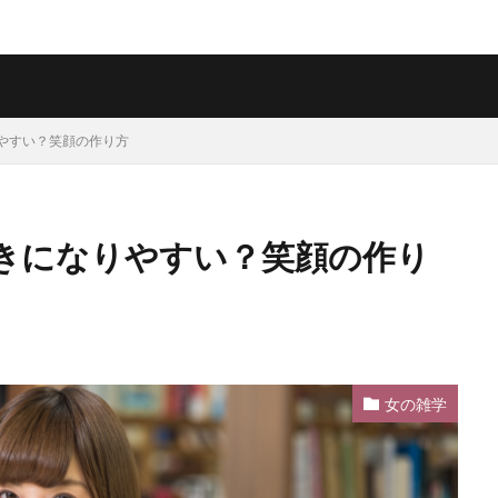
やすい？笑顔の作り方
きになりやすい？笑顔の作り
女の雑学