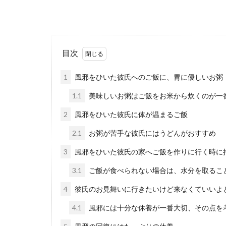
好きのサイ
目次
結婚している男
性の中には、女..
1
風邪をひいた彼氏へのご飯に、胃に優しいお粥
1.1
美味しいお粥はご飯をお米から炊くのが一
2
風邪をひいた彼氏に体が温まるご飯
2.1
お粥が苦手な彼氏にはうどんがおすすめ
彼氏の仕事
3
風邪をひいた彼氏の家へご飯を作りに行く時に
仕事が忙しい彼
考えているのか..
3.1
ご飯が食べられない場合は、水分を取るこ
4
彼氏のお見舞いに行きたいけど来なくていいよ
4.1
風邪には十分な休養が一番大切、その点を