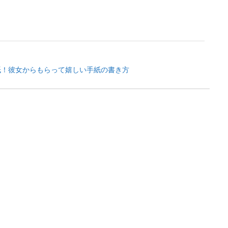
紙！彼女からもらって嬉しい手紙の書き方
く機会は、なかなかありませんよね。 普段のやり取りは、LINEやメールで十分
ザーの恋愛・再婚しないけど彼氏がほしいときは
として子育てや仕事を頑張っている女性の中には、再婚しないつもりでも彼氏は
.