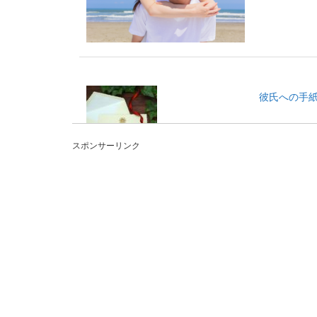
彼氏への手
最近、手紙を書
ですし、...
スポンサーリンク
シングルマ
シングルマザー
ほしいと考える..