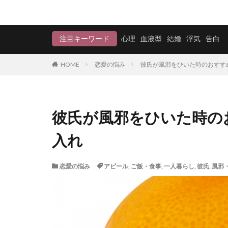
注目キーワード
心理
血液型
結婚
浮気
告白
HOME
恋愛の悩み
彼氏が風邪をひいた時のおすす
彼氏が風邪をひいた時の
入れ
恋愛の悩み
アピール
,
ご飯・食事
,
一人暮らし
,
彼氏
,
風邪