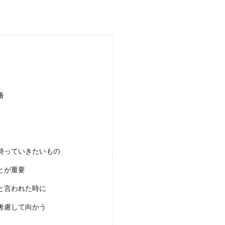
ンは？既婚者男性の好きサインと不倫のリスクを解説
性だとわかっていても、魅力的に感じてしまう男性はいるもの。実際、既婚者男
.
番
が忙しい時に結婚を意識させる方法と彼の心を知る方法
持っていきたいもの
氏とお付き合いをしていると、自分は結婚を意識しても彼氏が結婚に対してどう
.
とが重要
と言われた時に
考慮して向かう