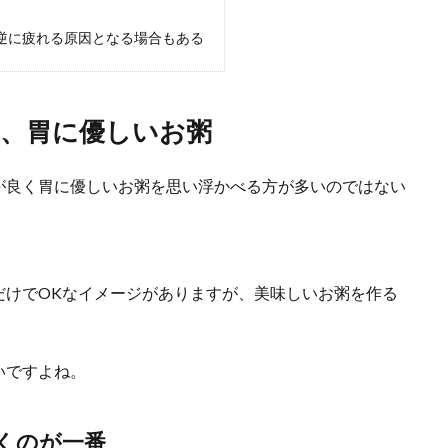
優しい態度になったら浮気？浮気の兆候と対処法
逆に疲れる原因となる場合もある
ている彼氏が急に優しい態度になったら、女の勘が働いて彼氏の浮気を疑う女性
.
、胃に優しいお粥
が良く胃に優しいお粥を思い浮かべる方が多いのではない
遊びの誘いを断る方法！相手に嫌われない断り方のコツ
の誘いに乗り気になれず、上手に断る方法はないかと考えている人もいるのでは
.
だけでOKなイメージがありますが、美味しいお粥を作る
いですよね。
ルが初キスするタイミング！初キスまでのデート回数
くのが一番