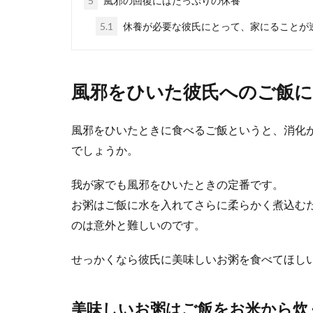
5
風邪の回復にはたっぷりの休養
彼氏が急に
5.1
休養が必要な彼氏にとって、家にることが
お付き合いをし
もいますよね。..
風邪をひいた彼氏へのご飯に
風邪をひいたときに食べるご飯というと、消化
友達からの
でしょうか。
友達からの遊び
ないでしょうか..
我が家でも風邪をひいたときの定番です。
お粥はご飯に水を入れてさらに柔らかく煮込む
のは意外と難しいのです。
せっかくなら彼氏に美味しいお粥を食べてほし
30代カップ
美味しいお粥はご飯をお米から炊