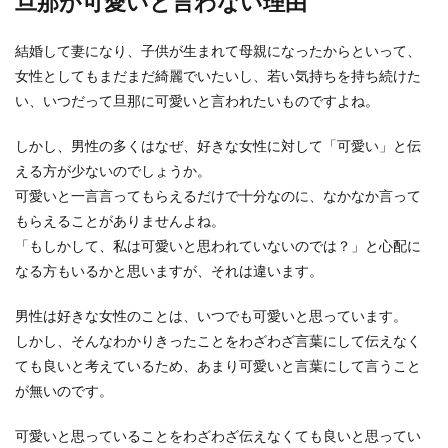
旦那が可愛いと言わない理由
子供が少しのミスをしただけで旦那が怒鳴る、自
分の機嫌が悪い時に子供を怒鳴るなど、旦那が子
結婚して妻になり、子供が生まれて母親になったからといって、
供に対して取...
女性としてもまだまだ綺麗でいたいし、若い気持ちを持ち続けた
い、いつだって旦那に可愛いと言われたいものですよね。
しかし、男性の多くはなぜ、好きな女性に対して「可愛い」と伝
旦那の小遣い事情と内訳。旦那のお小
える方が少ないのでしょうか。
遣いの平均額と渡し方
可愛いと一言言ってもらえるだけで十分なのに、なかなか言って
妻が家計を管理し、旦那さんへはお小遣い制とい
もらえることがありませんよね。
うご家庭も多いですよね。 そこで、悩むのがお小
「もしかして、私は可愛いと思われていないのでは？」と心配に
遣い...
なる方もいるかと思いますが、それは違います。
男性は好きな女性のことは、いつでも可愛いと思っています。
旦那の仕事の愚痴が多い！妻に愚痴を
しかし、そんなわかりきったことをわざわざ言葉にして伝えなく
言う理由と上手な対処法
ても良いと考えているため、あまり可愛いと言葉にして言うこと
が無いのです。
旦那の仕事の愚痴を聞かされて、うんざりしなが
ら毎日を過ごしている奥さまもいるのではないで
可愛いと思っていることをわざわざ伝えなくても良いと思ってい
しょうか。 ...