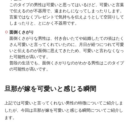
このタイプの男性は可愛いと思ってはいるけど、可愛いと言葉
旦那のしんどいアピールに疲れた妻
で伝えるのが不器用で、遠まわしになってしまったりします。
へ。旦那の心理と対処法
言葉ではなくプレゼントで気持ちを伝えようとして空回りして
しまったりと、とにかく不器用です。
仕事から帰ってきた旦那が「しんどい」や「疲れ
た」を独り言のように言っている光景を目にする
面倒くさがり
ことがあると...
面倒くさがりな男性は、付き合いたてや結婚したての頃はたく
さん可愛いと言ってくれていたのに、月日が経つにつれて可愛
いと伝えるのが面倒に思えてきたため、可愛いと言わなくなっ
た可能性が高いです。
男性の服のコーディネート・細身男性
普段の生活でも、面倒くさがりなのがわかる男性はこのタイプ
をかっこよく見せる着こなし
の可能性が高いです。
旦那さまが細身体型で、服のコーディネートが難
しいと考えている奥さまもいますよね。 細身の男
旦那が嫁を可愛いと感じる瞬間
性が間違...
上記では可愛いと言ってくれない男性の特徴についてご紹介しま
したが、今回は旦那が嫁を可愛いと感じる瞬間についてご紹介し
旦那の転職を応援する妻ができること
ます。
～転職を成功させるために