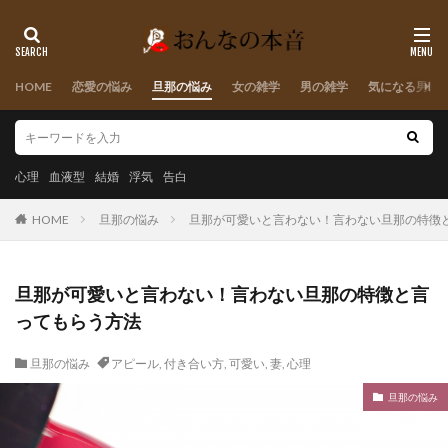
HOME
恋愛の悩み
旦那の悩み
女の雑学
男の雑学
気になる男性
心理
血液型
結婚
浮気
告白
HOME
旦那の悩み
旦那が可愛いと言わない！言わない旦那の特徴
旦那が可愛いと言わない！言わない旦那の特徴と言
ってもらう方法
旦那の悩み
アピール
,
付き合い方
,
可愛い
,
妻
,
心理
旦那の悩み