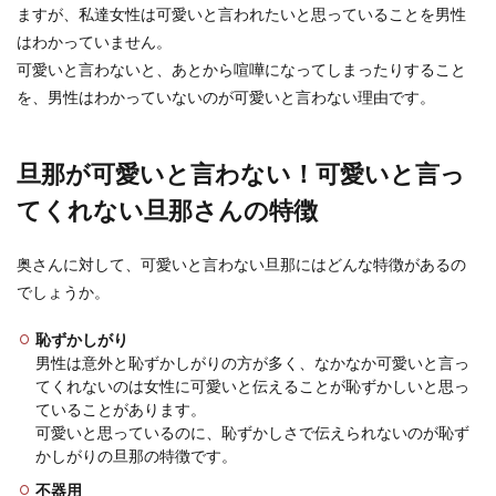
ますが、私達女性は可愛いと言われたいと思っていることを男性
はわかっていません。
可愛いと言わないと、あとから喧嘩になってしまったりすること
旦那がウザい！自分の心がしんどいと
を、男性はわかっていないのが可愛いと言わない理由です。
きの対処法と考え方を解説
旦那が可愛いと言わない！可愛いと言っ
自分の旦那のことをウザいと感じ、その感情のせ
いで自分の心がしんどいときもありますよね。夫
てくれない旦那さんの特徴
婦とはいえ結...
奥さんに対して、可愛いと言わない旦那にはどんな特徴があるの
でしょうか。
旦那が嫌いすぎる！どうすればいいか
考えている人へのアドバイス
恥ずかしがり
男性は意外と恥ずかしがりの方が多く、なかなか可愛いと言っ
どうすればいいかわからないほど旦那が嫌いすぎ
てくれないのは女性に可愛いと伝えることが恥ずかしいと思っ
る妻は世の中にたくさんいます。嫌いすぎる旦那
ていることがあります。
と毎日同じ屋...
可愛いと思っているのに、恥ずかしさで伝えられないのが恥ず
かしがりの旦那の特徴です。
不器用