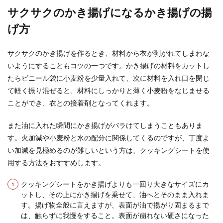
サクサクのかき揚げになるかき揚げの揚
げ方
サクサクのかき揚げを作るとき、材料から衣が剥がれてしまわな
いようにすることもコツの一つです。かき揚げの材料をカットし
たらビニール袋に小麦粉を少量入れて、次に材料を入れ口を閉じ
て軽く振り混ぜると、材料にしっかりと薄く小麦粉をなじませる
ことができ、衣との接着剤となってくれます。
また油に入れた瞬間にかき揚げがバラけてしまうこともありま
す。火加減や小麦粉と水の配分に関係してくるのですが、丁度よ
い加減を見極めるのが難しいという方は、クッキングシートを使
用する方法をおすすめします。
クッキングシートをかき揚げよりも一回り大きなサイズにカ
ットし、その上にかき揚げを乗せて、油へとそのまま入れま
す。揚げ物全般に言えますが、表面が油で揚がり固まるまで
は、触らずに我慢をすること。表面が崩れない硬さになった