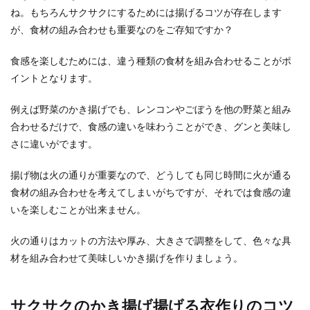
ね。もちろんサクサクにするためには揚げるコツが存在します
家でかき揚げをあげると、コツがわからずにバラ
バラになってしまう人もいますよね。油で揚げて
が、食材の組み合わせも重要なのをご存知ですか？
いるときに具...
食感を楽しむためには、違う種類の食材を組み合わせることがポ
イントとなります。
彼氏の「手料理食べたい」リクエス
例えば野菜のかき揚げでも、レンコンやごぼうを他の野菜と組み
ト。料理下手な彼女の対処法
合わせるだけで、食感の違いを味わうことができ、グンと美味し
さに違いがでます。
独身実家暮らしの女性の多くは、料理は母親任せ
という方が多いのではないでしょうか。しかし、
揚げ物は火の通りが重要なので、どうしても同じ時間に火が通る
彼氏から「手...
食材の組み合わせを考えてしまいがちですが、それでは食感の違
いを楽しむことが出来ません。
節約術をご紹介！毎日の食費を節約で
火の通りはカットの方法や厚み、大きさで調整をして、色々な具
きる買い物方法を徹底解説
材を組み合わせて美味しいかき揚げを作りましょう。
将来のことを考えて、頑張って節約をしようと考
えている奥様もいますよね。買い物をするとき、
サクサクのかき揚げ揚げる衣作りのコツ
どうすればう...