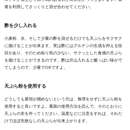
クリスマスは彼氏とお家デート！手料
箸を利用してさっくりと混ぜ合わせてください。
理で彼氏をおもてなししよう
彼氏と過ごすはじめてのクリスマスを、お家でま
酢を少し入れる
ったり過ごすという人もいるのではないでしょう
か。家でクリ...
小麦粉、水、そして少量の酢を混ぜるだけでも天ぷらをサクサク
に揚げることが出来ます。実は酢にはグルテンの生成を抑える役
目があり、そのため粘り気の少ない、サクッとした食感の天ぷら
彼氏に作ってあげたい手料理！彼氏が
を揚げることができるのです。酢は沢山入れると酸っぱい味がで
喜ぶおすすめレシピを紹介
てしまうので、少量でOKですよ。
大好きな彼氏の喜ぶ顔を見たいという女性は、彼
氏に手料理を作ってあげてはいかがでしょうか。
天ぷら粉を使用する
男性は、彼女...
どうしても要領が掴めないという方は、無理をせずに天ぷら粉を
使用すると良いですよ。裏面の使用方法を読んで、そのとおりに
天ぷらの衣を作ってください。温度などに注意をすれば、それだ
彼氏への手料理におすすめ簡単メニュ
けでほぼ失敗なしの天ぷらが出来上がります。
ーと失敗しないコツ