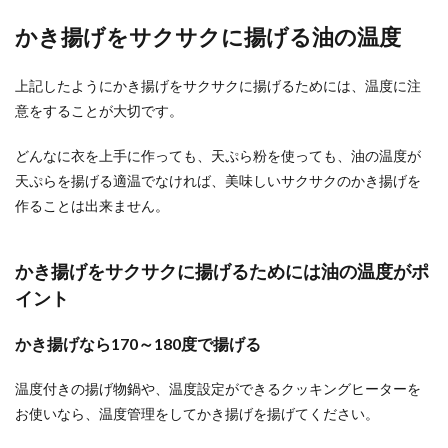
付き合っている彼氏から「手料理を作って欲し
かき揚げをサクサクに揚げる油の温度
い」と言われたら、料理が得意な女性ならば、ま
ずは得意料理か...
上記したようにかき揚げをサクサクに揚げるためには、温度に注
意をすることが大切です。
どんなに衣を上手に作っても、天ぷら粉を使っても、油の温度が
天ぷらを揚げる適温でなければ、美味しいサクサクのかき揚げを
作ることは出来ません。
かき揚げをサクサクに揚げるためには油の温度がポ
イント
かき揚げなら170～180度で揚げる
温度付きの揚げ物鍋や、温度設定ができるクッキングヒーターを
お使いなら、温度管理をしてかき揚げを揚げてください。