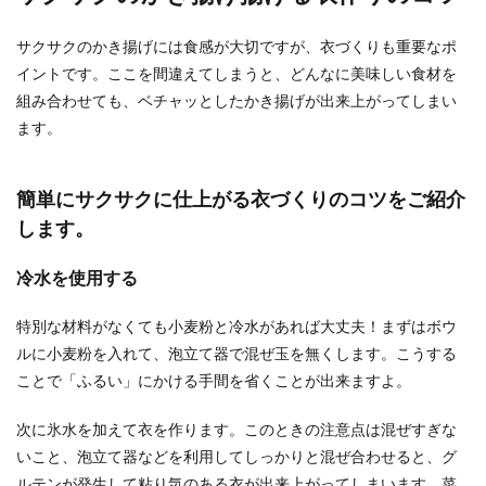
サクサクのかき揚げには食感が大切ですが、衣づくりも重要なポ
イントです。ここを間違えてしまうと、どんなに美味しい食材を
鍋で炊飯失敗！米の芯が残る理由と炊
組み合わせても、ベチャッとしたかき揚げが出来上がってしまい
き方・美味しいアレンジ方法
ます。
土鍋でお米を炊いた時、炊飯に失敗すると芯が残
ることがあります。 美味しいごはんを食べたいと
簡単にサクサクに仕上がる衣づくりのコツをご紹介
思ってい...
します。
冷水を使用する
デコパージュした上靴の洗い方とは？
汚れを予防するのも忘れずに
特別な材料がなくても小麦粉と冷水があれば大丈夫！まずはボウ
ルに小麦粉を入れて、泡立て器で混ぜ玉を無くします。こうする
デコパージュした上履はどのようにして洗ったら
ことで「ふるい」にかける手間を省くことが出来ますよ。
いいのでしょうか？普通の上履のように洗ってし
まうと、せっ...
次に氷水を加えて衣を作ります。このときの注意点は混ぜすぎな
いこと、泡立て器などを利用してしっかりと混ぜ合わせると、グ
ルテンが発生して粘り気のある衣が出来上がってしまいます。菜