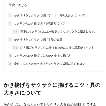
彼氏への不満を上手に解消する方法と
目次
溜まった不満の伝え方
1
かき揚げをサクサクに揚げるコツ・具の大きさについて
彼氏のことがどんなに好きでも、お付き合いをし
2
サクサクのかき揚げ揚げる衣作りのコツ
ていくうちに色々な不満が溜まってしまうもので
す。彼氏に伝...
2.1
簡単にサクサクに仕上がる衣づくりのコツをご紹介します。
3
かき揚げをサクサクに揚げる油の温度
3.1
かき揚げをサクサクに揚げるためには油の温度がポイント
料理が上手い女になって好きな人の心
を掴む！料理上手になる方法
4
サクサクのかき揚げになるかき揚げの揚げ方
5
冷めてしまったかき揚げをサクサクの状態に温めるコツ
「料理が上手い女性は男性にモテる」という話を
聞いた事がある女性もいるのではないでしょう
か。 好...
かき揚げをサクサクに揚げるコツ・具の
大きさについて
かき揚げを揚げるコツ！バラバラにせ
ずに美味しく揚げる方法
かき揚げは、なんと言ってもサクサクの食感が美味しいですよ