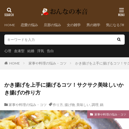
HOME
恋愛の悩み
旦那の悩み
女の雑学
男の雑学
気になる男性
心理
血液型
結婚
浮気
告白
HOME
家事や料理の悩み・コツ
かき揚げを上手に揚げるコツ！サ
かき揚げを上手に揚げるコツ！サクサク美味しいか
き揚げの作り方
家事や料理の悩み・コツ
作り方
,
揚げ物
,
美味しい
,
調理
,
鍋
家事や料理の悩み・コツ