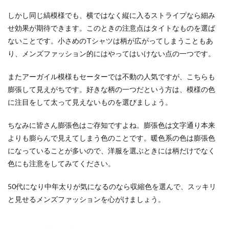
男性心理と爪でわかる性格
しかし同じ縞模様でも、横ではなく縦に入るストライプなら細み
せ効果が期待できます。このときの注意点はタイトなものを選ば
最近では爪を綺麗にお手入れしている男性も増え
てきています。爪のお手入れをするのは女性の方
ないことです。小さめのTシャツは柄が広がってしまうこともあ
が多いと思う...
り、メンズファッション的にはやってはいけない点の一つです。
またアーガイル模様もセーターでは不動の人気ですが、こちらも
膨張して見えがちです。好きな柄の一つだという方は、模様の色
自撮りのコツ！角度や目線・小顔に写
に注目をして太って見えないものを選びましょう。
るコツを知って可愛く撮ろう
ちなみに皆さん膨張色はご存知ですよね。膨張色は文字通り本来
スマホを使って自撮りをするとき、少しでも可愛
く写したい・小顔に見えるように自撮りしたいと
よりも膨らんで見えてしまう色のことです。暖色系の色は膨張色
思うのが乙女...
になっていることが多いので、洋服を選ぶときには柄だけでなく
色にも注意をしてみてください。
50代になり中年太りが気になるのなら収縮色を選んで、スッキリ
失恋から立ち直るのが早いのは女性！
と見せるメンズファッションを心がけましょう。
辛い恋を乗り越えて先に進む
失恋から立ち直るのが早いのは女性だという話を