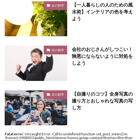
【一人暮らしの人のための風
女の雑学
水術】インテリアの色を考え
よう
会社のおじさんがしつこい！
女の雑学
険悪にならないように対処を
しよう
【自撮りのコツ】全身写真の
女の雑学
撮り方とおしゃれな写真の写
し方
Fatal error
: Uncaught Error: Call to undefined function set_post_views() in
/home/c1908923/public_html/otome-honne.jp/wp-content/themes/the-thor-