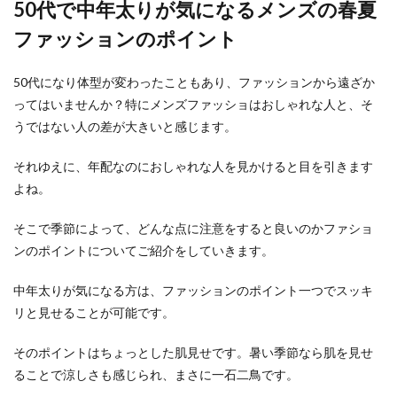
50代で中年太りが気になるメンズの春夏
聞いたことがある人もいますよね。今まさに、失
恋をして辛い...
ファッションのポイント
50代になり体型が変わったこともあり、ファッションから遠ざか
ってはいませんか？特にメンズファッショはおしゃれな人と、そ
うではない人の差が大きいと感じます。
それゆえに、年配なのにおしゃれな人を見かけると目を引きます
よね。
そこで季節によって、どんな点に注意をすると良いのかファショ
ンのポイントについてご紹介をしていきます。
中年太りが気になる方は、ファッションのポイント一つでスッキ
リと見せることが可能です。
そのポイントはちょっとした肌見せです。暑い季節なら肌を見せ
ることで涼しさも感じられ、まさに一石二鳥です。