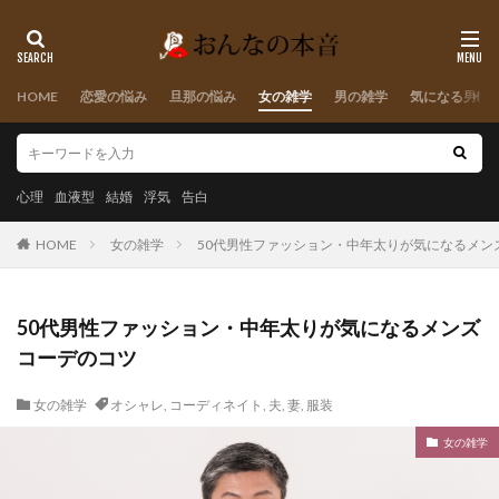
HOME
恋愛の悩み
旦那の悩み
女の雑学
男の雑学
気になる男性
心理
血液型
結婚
浮気
告白
HOME
女の雑学
50代男性ファッション・中年太りが気になるメン
50代男性ファッション・中年太りが気になるメンズ
コーデのコツ
女の雑学
オシャレ
,
コーディネイト
,
夫
,
妻
,
服装
女の雑学