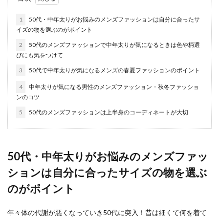
らないように対処をしよう
1
50代・中年太りがお悩みのメンズファッションは自分に合ったサ
イズの物を選ぶのがポイント
会社のおじさん社員がしつこい事に頭を悩ませて
いる女性もいますよね。話が長い、食事の誘いを
2
50代のメンズファッションで中年太りが気になるときは色や柄選
いつもしてく...
びにも気をつけて
3
50代で中年太りが気になるメンズの春夏ファッションのポイント
4
中年太りが気になる男性のメンズファッション・秋冬ファッショ
彼氏ができる暗示？夢占いで知らない
ンのコツ
人が出できた場合の意味
5
50代のメンズファッションは上半身のコーディネートが大切
男性の知らない人が夢に出てくると、その人が彼
氏になるのでは？と期待する女性も多いのではな
いでしょうか...
50代・中年太りがお悩みのメンズファッ
ションは自分に合ったサイズの物を選ぶ
男ウケのいいメイクは？男がかわいい
のがポイント
と思うのはナチュラルメイク
年々体の代謝が悪くなっていき50代に突入！昔は細くて何を着て
皆さんは、男ウケのいいメイクは一体どんなメイ