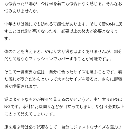
も似合った旦那が、今は何を着ても似合わなく感じる。そんなお
クかご存知でしょうか。 世の中の男性たちが「か
悩みありませんか。
わいい」...
中年太りは誰にでも訪れる可能性があります。そして昔の体に戻
すことは代謝が悪くなった今、必要以上の努力が必要となりま
旦那の仕事を聞いてくるママ友への対
す。
処法！困った時の回避術
体のことを考えると、やはり太り過ぎはよくありませんが、部分
ママ友に「旦那の仕事は何？」と聞かれて、戸惑
的な問題ならファッションでカバーすることが可能ですよ。
った経験のある方は多いと思います。 本当に仲良
くして信...
そこで一番重要な点は、自分に合ったサイズを選ぶことです。着
た感じがラクだからといって大きなサイズを着ると、さらに膨張
感が増幅されます。
化粧直しをするときのやり方とは？自
然に仕上げる方法を紹介
逆にタイトなものが痩せて見えるのかというと、中年太りの今は
NGです。余計にお腹周りなどが目立ってしまい、やはり必要以上
化粧直しをするときには、どのような事に気をつ
に太って見えてしまいます。
けたらいいのでしょうか。化粧直しをしてもすぐ
にメイクがよ...
服を選ぶ時は必ず試着をして、自分にジャストなサイズを選ぶよ