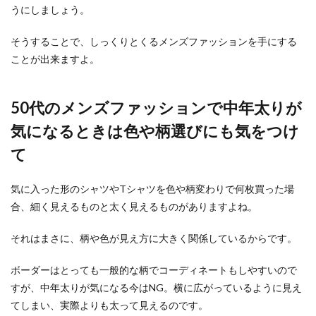
うにしましょう。
妊娠報告を友達からされた時に使える
そうすることで、しっくりとくるメンズファッションを手にする
返信と注意点
ことが出来ますよ。
友達からラインを使って妊娠報告をされた時、ど
んな返信をすればいいのか迷ってしまうことがあ
50代のメンズファッションで中年太りが
ります。 ...
気になるときは色や柄選びにも気をつけ
て
男性へプレゼント【3000円以内】大学
気に入った形のシャツやTシャツを色や柄変わりで何枚買った場
生の友人はコレを贈ろう
合、細く見えるものと太く見えるものがありますよね。
大学生の友人男性に3000円以内でプレゼントを贈
りたいと考えた時、一体どんな物を贈ればいいの
それはまさに、柄や色が見え方に大きく関係しているからです。
かわから...
ボーダーはとっても一般的な柄でコーディネートもしやすいので
すが、中年太りが気になる今はNG。横に広がっているように見え
てしまい、実際よりも太って見えるのです。
男の爪は綺麗な方が良い！爪が綺麗な