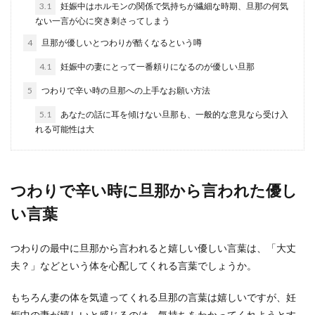
3.1
妊娠中はホルモンの関係で気持ちが繊細な時期、旦那の何気
いときの対処法と心理を解説
ない一言が心に突き刺さってしまう
4
旦那が優しいとつわりが酷くなるという噂
旦那様が甘えん坊で、その性格をウザいと感じて
いる奥様もいますよね。イライラやストレスがた
4.1
妊娠中の妻にとって一番頼りになるのが優しい旦那
まる一方で、...
5
つわりで辛い時の旦那への上手なお願い方法
5.1
あなたの話に耳を傾けない旦那も、一般的な意見なら受け入
れる可能性は大
旦那は嫌いだけど離婚しない妻の本
音。旦那を変える接し方
旦那のことは正直、もう好きではない。嫌いだけ
つわりで辛い時に旦那から言われた優し
ど離婚もできない。 そう感じている妻は少なくあ
い言葉
りません...
つわりの最中に旦那から言われると嬉しい優しい言葉は、「大丈
夫？」などという体を心配してくれる言葉でしょうか。
旦那が子供を欲しがらない理由と子供
が欲しい妻ができること
もちろん妻の体を気遣ってくれる旦那の言葉は嬉しいですが、妊
娠中の妻が嬉しいと感じるのは、気持ちをわかってくれようとす