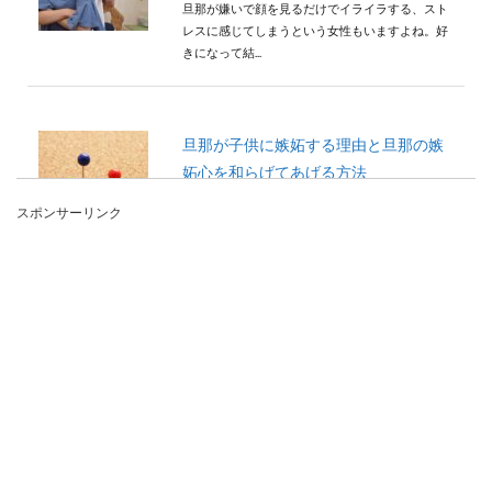
旦那が嫌いで顔を見るだけでイライラする、スト
レスに感じてしまうという女性もいますよね。好
きになって結...
旦那が子供に嫉妬する理由と旦那の嫉
妬心を和らげてあげる方法
スポンサーリンク
子供が生まれてから、毎日忙しく子育をしている
新米ママの中には、旦那が子供に嫉妬している様
子に頭を悩ま...
旦那の仕事に口出しするのはNG！夫を
出世させる良い妻になろう
「いつも仕事の帰りが遅い」「お給料が安い」な
ど、旦那の仕事についつい口出ししてしまう奥さ
まもいるので...