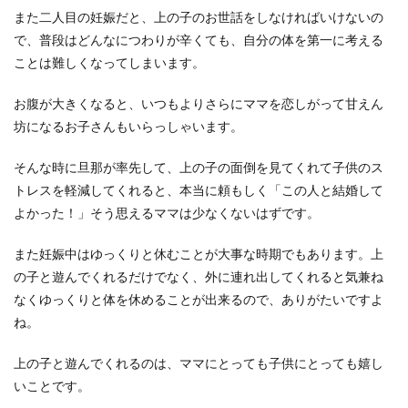
那が嫌だと思う時の対処法
また二人目の妊娠だと、上の子のお世話をしなければいけないの
で、普段はどんなにつわりが辛くても、自分の体を第一に考える
旦那さまに対してイライラする気持ちを抑えるこ
ことは難しくなってしまいます。
とができず、別れたいと考えてしまう奥さまもい
ますよね。顔...
お腹が大きくなると、いつもよりさらにママを恋しがって甘えん
坊になるお子さんもいらっしゃいます。
そんな時に旦那が率先して、上の子の面倒を見てくれて子供のス
旦那の転職に反対！転職活動成功の秘
トレスを軽減してくれると、本当に頼もしく「この人と結婚して
訣は夫婦で協力する事が大事
よかった！」そう思えるママは少なくないはずです。
突然旦那が転職したいと言い出したら、妻として
家族のことを考え、旦那の転職に反対する人もい
また妊娠中はゆっくりと休むことが大事な時期でもあります。上
るのではない...
の子と遊んでくれるだけでなく、外に連れ出してくれると気兼ね
なくゆっくりと体を休めることが出来るので、ありがたいですよ
ね。
上の子と遊んでくれるのは、ママにとっても子供にとっても嬉し
いことです。