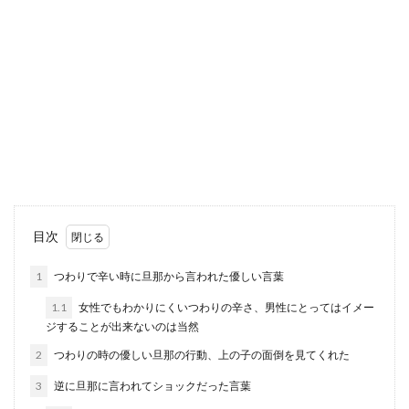
旦那が嫌いすぎる！どうすればいいか
考えている人へのアドバイス
どうすればいいかわからないほど旦那が嫌いすぎ
る妻は世の中にたくさんいます。嫌いすぎる旦那
と毎日同じ屋...
旦那が嫌いで離婚したい主婦へ。後悔
目次
しないための法則
1
つわりで辛い時に旦那から言われた優しい言葉
旦那が嫌いで離婚することは、とてもシンプルな
1.1
女性でもわかりにくいつわりの辛さ、男性にとってはイメー
理由ですが、嫌いになる理由はいろいろありま
ジすることが出来ないのは当然
す。 離婚を...
2
つわりの時の優しい旦那の行動、上の子の面倒を見てくれた
3
逆に旦那に言われてショックだった言葉
旦那がウザい！甘えん坊の旦那がウザ