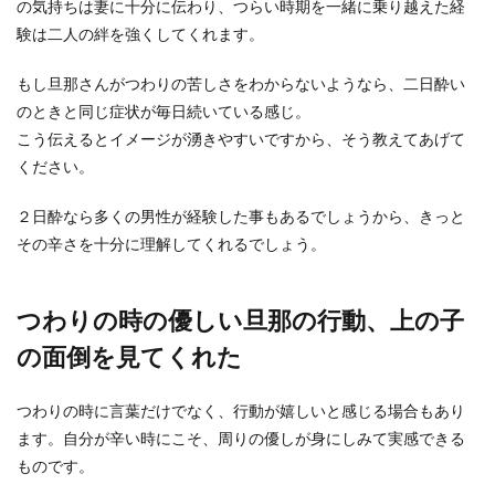
の気持ちは妻に十分に伝わり、つらい時期を一緒に乗り越えた経
験は二人の絆を強くしてくれます。
旦那が子供を怒鳴るのはしつけ？怒鳴
もし旦那さんがつわりの苦しさをわからないようなら、二日酔い
る理由と子供に与える影響
のときと同じ症状が毎日続いている感じ。
こう伝えるとイメージが湧きやすいですから、そう教えてあげて
子供が少しのミスをしただけで旦那が怒鳴る、自
分の機嫌が悪い時に子供を怒鳴るなど、旦那が子
ください。
供に対して取...
２日酔なら多くの男性が経験した事もあるでしょうから、きっと
その辛さを十分に理解してくれるでしょう。
会社での旦那の呼び方は？印象が悪く
ならない旦那の呼び方を解説
つわりの時の優しい旦那の行動、上の子
の面倒を見てくれた
ママ友や親しい友人の前では、自分の旦那のこと
を「旦那」という呼び方で呼んでいても、会社で
はどんなふう...
つわりの時に言葉だけでなく、行動が嬉しいと感じる場合もあり
ます。自分が辛い時にこそ、周りの優しが身にしみて実感できる
ものです。
旦那にイライラする！別れたいほど旦