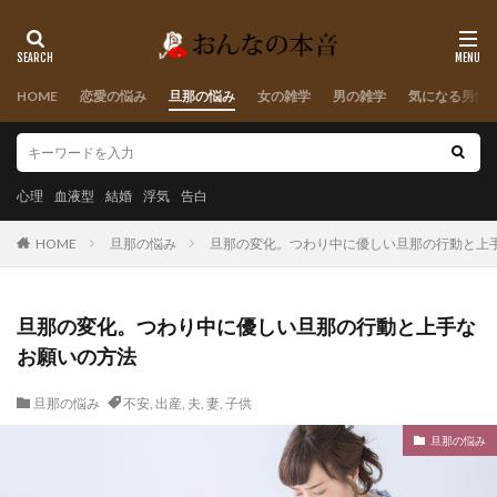
HOME
恋愛の悩み
旦那の悩み
女の雑学
男の雑学
気になる男性
心理
血液型
結婚
浮気
告白
HOME
旦那の悩み
旦那の変化。つわり中に優しい旦那の行動と上
旦那の変化。つわり中に優しい旦那の行動と上手な
お願いの方法
旦那の悩み
不安
,
出産
,
夫
,
妻
,
子供
旦那の悩み