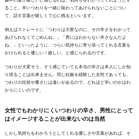
旦那が子供を欲しがらないということでお悩みの
方も多いと思います。 妻は早く子供が欲しいと思
ること。辛いつわりを一緒に味わってあげられないことについ
っても、...
て、話す言葉が嬉しくて心に残るといいます。
例えばストレートに「つわりは大変なのに、その辛さをわかって
あげられなくてごめんね。」「男にはわからない辛さなんだよ
子供の子育に協力してくれない旦那に
ね。」といったように、つらい気持ちに寄り添ってくれる言葉を
イライラする時の解消方法
かけられると優しい！嬉しい、と感じられるのです。
自分だけが子供の子育てで大変な思いをして、何
も協力してくれない旦那にイライラを感じている
つわりが大変そう、そう感じていても本当の辛さは本人にしか知
奥さまもいま...
り得ることは出来ません。同じ妊娠を経験した女性であっても、
つわりの症状や重さには違いがあるので、どれほど辛いのかはわ
かりにくいのです。
旦那の浮気を許す方法！許すことで得
られるメリット
女性でもわかりにくいつわりの辛さ、男性にとって
はイメージすることが出来ないのは当然
旦那に浮気をされたら、旦那から裏切られたとい
う気持ちが強く、そう簡単に許すことはできませ
んよね。 ...
しかし気持ちをわかろうとしてくれる優しさや言葉があれば、そ