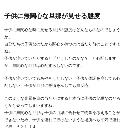
スを感じる原因と対処法
子供に無関心な旦那が見せる態度
妊娠中の女性は、自分の体調のことやこれから始
まる赤ちゃんとの生活のことを考えて不安な日々
を過ごすこと...
子供に無関心な時に見せる旦那の態度はどんなものなのでしょう
か。
自分たちの子供なのだから関心を持つのは当たり前のことですよ
旦那の転職を成功させたい！妻にでき
ね。
るサポートと成功させる方法
子供が泣いていたりすると「どうしたのかな？」と心配します
が、無関心な旦那は心配すらしないのです。
世の中には、自分の好きな分野で活躍できていな
い人もいます。 そんな時は転職を考えることもあ
子供が泣いていてもあやそうとしない、子供が体調を崩しても心
るでしょ...
配しない、子供が旦那に愛情を示しても無反応。
このような光景を目の当たりにすると本当に子供の父親なのだろ
うかと疑ってしまいますね。
旦那にイライラ！新婚の妻が旦那にイ
子供に無関心な旦那は子供の目線に合わせて物事を考えることが
ライラする原因と対処法
できないため、子供を連れて行けないような場所へも平気で連れ
幸せな家庭を築こうと思って結婚したのに、旦那
て行こうとします。