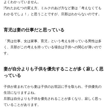
よくわかっていません。
汚れたおむつの変え方、ミルクのあげ方など妻は「考えなくても
旦那の小遣いの使い道は？旦那のお小
わかるでしょ！」と思うことですが、旦那はわからないのです。
遣いが足りない時の対処法
育児は妻の仕事だと思っている
旦那さまに毎月小遣いを渡して、その中で一ヶ月
やりくりをしてもらっているというご家庭は多い
ですよね。で...
「男は仕事、女は家事、育児」という考えを持っている男性は多
く、旦那がこの考えを持っている場合は子供への関心が薄いので
す。
旦那の小遣いは手取りの1割合程度を目
安に！旦那のお小遣い事情
妻が自分よりも子供を優先することが多く寂しく思
っている
旦那に小遣いが少ないと言われている奥さまや、
どのくらいの小遣いをあげればいいのか悩んでい
る奥さまもい...
子供が産まれてから妻は子供のお世話に手を取られ、子供優先の
生活になりますよね。
旦那は自分よりも子供を優先されることが多くなり、寂しく思っ
ていることがあります。
旦那がストレス！妊娠中旦那にストレ