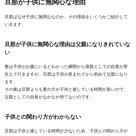
旦那が子供に無関心な理由
ざりしている奥さまもいますよね。めんどうな性
格だと感じて...
旦那はなぜ子供に無関心なのか、その理由をいくつかご紹介して
いきます。
旦那にイライラが止まらない！共働き
旦那が子供に無関心な理由は父親になりきれていな
でも家事しない旦那の対処法
い
今は共働きの家庭も増えていますよね。 妻は、家
事に育児に仕事に、寝る時間を削って働きます。
妻は子供がお腹にいるとわかった瞬間から母親としての自覚が芽
...
生えて行きますが、旦那は子供が産まれてから初めて父親になり
ます。
その後は旦那よりも妻の方が子供と接している時間が多いので、
旦那の子供っぽい性格にイライラする
父親としての自覚がなかなか持てないのです。
妻必見！旦那の取り扱い方法
旦那の子供っぽい性格にイライラをつのらせてい
子供との関わり方がわからない
る奥さまもいますよね。何度注意しても直らない
癖や、だらし...
旦那は子供と接している時間が少ないため、子供との関わり方が