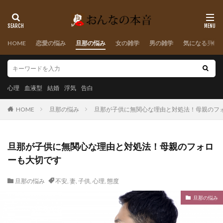
HOME
恋愛の悩み
旦那の悩み
女の雑学
男の雑学
気になる男性
心理
血液型
結婚
浮気
告白
HOME
旦那の悩み
旦那が子供に無関心な理由と対処法！母親のフ
旦那が子供に無関心な理由と対処法！母親のフォロ
ーも大切です
旦那の悩み
不安
,
妻
,
子供
,
心理
,
態度
旦那の悩み