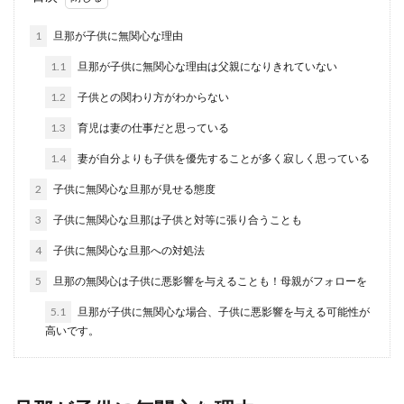
方と満足してもらう方法
1
旦那が子供に無関心な理由
旦那さまに渡す小遣いを、毎月渡すお小遣い制度
1.1
旦那が子供に無関心な理由は父親になりきれていない
を導入しているご家庭は多いですよね。家計のた
めに、旦那さ...
1.2
子供との関わり方がわからない
1.3
育児は妻の仕事だと思っている
1.4
妻が自分よりも子供を優先することが多く寂しく思っている
旦那が大好き！今よりもっと旦那に好
かれたい妻ができること
2
子供に無関心な旦那が見せる態度
3
子供に無関心な旦那は子供と対等に張り合うことも
結婚して数年の時間が経っても、自分の旦那のこ
とが大好きで、もっと旦那に好かれたいと思って
4
子供に無関心な旦那への対処法
いる奥様もい...
5
旦那の無関心は子供に悪影響を与えることも！母親がフォローを
5.1
旦那が子供に無関心な場合、子供に悪影響を与える可能性が
高いです。
旦那のめんどくさい性格が嫌！嫌いに
ならないために妻ができる事
旦那性格がめんどくさい性格で毎日のようにうん