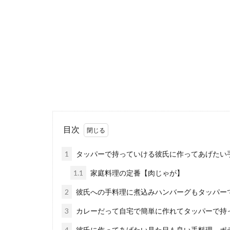
鍋を使った
一人暮らしをし
白いごはんが食..
彼氏の「手
独身実家暮らし
し、彼氏から「手.
目次
1
タッパーで持っていける彼氏に作ってあげたい
料理が上手
1.1
家庭料理の定番【肉じゃが】
「料理が上手い
2
彼氏への手料理に煮込みハンバーグもタッパー
か。 好...
3
カレーだって自宅で簡単に作れてタッパーで持
4
彼氏に作ってあげたい見た目も良い手料理、ポ