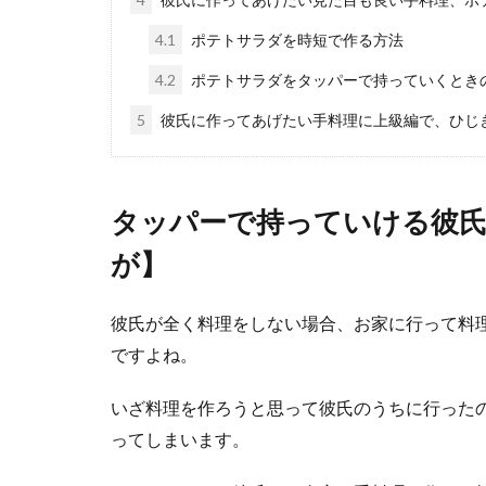
4.1
ポテトサラダを時短で作る方法
4.2
ポテトサラダをタッパーで持っていくとき
彼氏に作っ
5
彼氏に作ってあげたい手料理に上級編で、ひじ
一人暮らしをし
ね。彼氏の喜ぶ..
タッパーで持っていける彼
が】
男の一人暮
一人暮らしをし
彼氏が全く料理をしない場合、お家に行って料
しょうか。 ...
ですよね。
いざ料理を作ろうと思って彼氏のうちに行った
ってしまいます。
一人暮らし