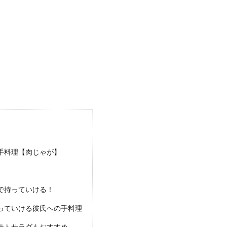
お米の炊飯方法！鍋を使えば1合からでも簡単に炊ける
ている人の中には、自宅に炊飯器がないという人もいますよね。でも炊きたての
.
料理食べたい」リクエスト。料理下手な彼女の対処法
の女性の多くは、料理は母親任せという方が多いのではないでしょうか。しか
..
手料理【肉じゃが】
い女になって好きな人の心を掴む！料理上手になる方法
女性は男性にモテる」という話を聞いた事がある女性もいるのではないでしょう
で持っていける！
っていける彼氏への手料理
テトサラダもおすすめ