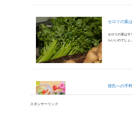
セロリの葉
セロリの茎はサ
らいいのでしょ..
彼氏への手
付き合っている
スポンサーリンク
ずは得意料理か..