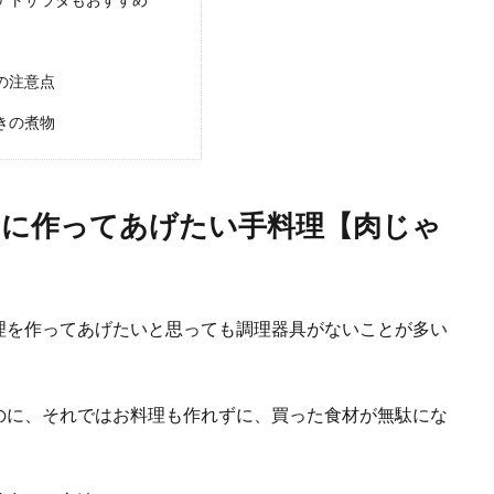
の注意点
てあげたい和食料理！献立の立て方と男が喜ぶ和食
きの煮物
ている彼氏に心のこもった手料理を作ってあげたいと考えている女性もいますよ
.
氏に作ってあげたい手料理【肉じゃ
らしにおすすめの料理！料理上手な男は女性にモテる
ている男性の中には、料理に挑戦してみようと考えている人もいるのではないで
理を作ってあげたいと思っても調理器具がないことが多い
のに、それではお料理も作れずに、買った食材が無駄にな
は料理を作ろう！節約料理におすすめの食材と節約方法