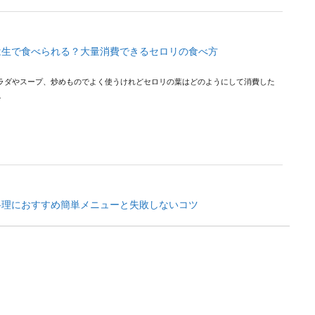
は生で食べられる？大量消費できるセロリの食べ方
ラダやスープ、炒めものでよく使うけれどセロリの葉はどのようにして消費した
.
料理におすすめ簡単メニューと失敗しないコツ
彼氏から「手料理を作って欲しい」と言われたら、料理が得意な女性ならば、ま
.