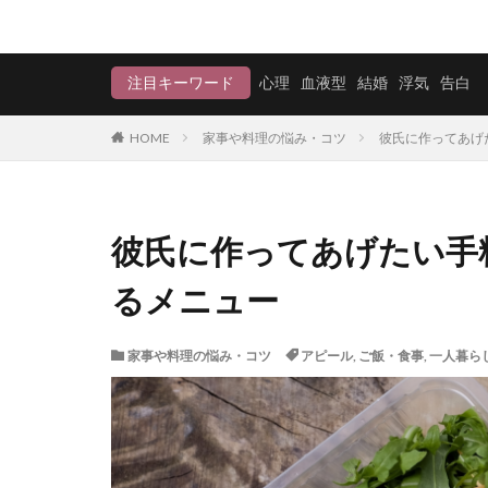
注目キーワード
心理
血液型
結婚
浮気
告白
HOME
家事や料理の悩み・コツ
彼氏に作ってあげ
彼氏に作ってあげたい手
るメニュー
家事や料理の悩み・コツ
アピール
,
ご飯・食事
,
一人暮ら