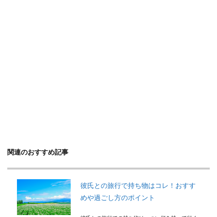
関連のおすすめ記事
彼氏との旅行で持ち物はコレ！おすす
めや過ごし方のポイント