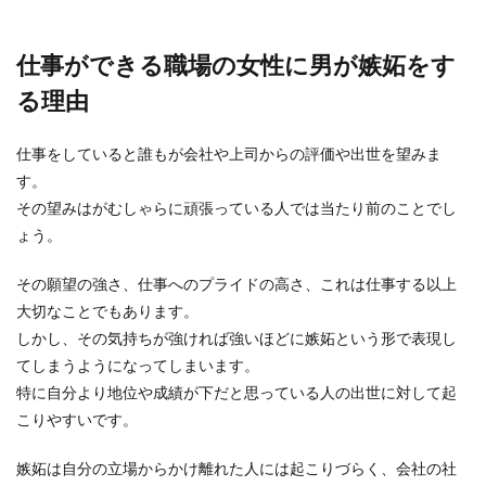
男の着物の種類は？格式別・着物の種
仕事ができる職場の女性に男が嫉妬をす
類と着用ルールを紹介
る理由
男性の着物には色々な種類があります。 どのよう
仕事をしていると誰もが会社や上司からの評価や出世を望みま
なシーンにどのような着物が良いかをしっかり理
解してい...
す。
その望みはがむしゃらに頑張っている人では当たり前のことでし
ょう。
男が臭いのはなぜ？20代男性の臭いの
その願望の強さ、仕事へのプライドの高さ、これは仕事する以上
原因とメカニズム・対処法
大切なことでもあります。
しかし、その気持ちが強ければ強いほどに嫉妬という形で表現し
自分の息子の臭いを「臭い」と感じたことがある
女性もいるのではないでしょうか。男の人はなぜ
てしまうようになってしまいます。
臭いが気にな...
特に自分より地位や成績が下だと思っている人の出世に対して起
こりやすいです。
嫉妬は自分の立場からかけ離れた人には起こりづらく、会社の社
男の臭い対策！加齢臭の原因と気にな