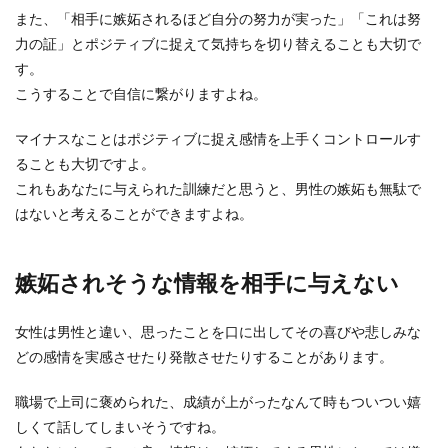
また、「相手に嫉妬されるほど自分の努力が実った」「これは努
力の証」とポジティブに捉えて気持ちを切り替えることも大切で
す。
こうすることで自信に繋がりますよね。
マイナスなことはポジティブに捉え感情を上手くコントロールす
ることも大切ですよ。
これもあなたに与えられた訓練だと思うと、男性の嫉妬も無駄で
はないと考えることができますよね。
嫉妬されそうな情報を相手に与えない
女性は男性と違い、思ったことを口に出してその喜びや悲しみな
どの感情を実感させたり発散させたりすることがあります。
職場で上司に褒められた、成績が上がったなんて時もついつい嬉
しくて話してしまいそうですね。