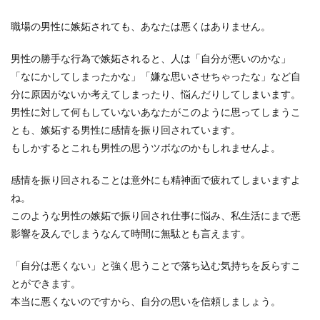
職場の男性に嫉妬されても、あなたは悪くはありません。
男性の勝手な行為で嫉妬されると、人は「自分が悪いのかな」
「なにかしてしまったかな」「嫌な思いさせちゃったな」など自
分に原因がないか考えてしまったり、悩んだりしてしまいます。
男性に対して何もしていないあなたがこのように思ってしまうこ
とも、嫉妬する男性に感情を振り回されています。
もしかするとこれも男性の思うツボなのかもしれませんよ。
感情を振り回されることは意外にも精神面で疲れてしまいますよ
ね。
このような男性の嫉妬で振り回され仕事に悩み、私生活にまで悪
影響を及んでしまうなんて時間に無駄とも言えます。
「自分は悪くない」と強く思うことで落ち込む気持ちを反らすこ
とができます。
本当に悪くないのですから、自分の思いを信頼しましょう。