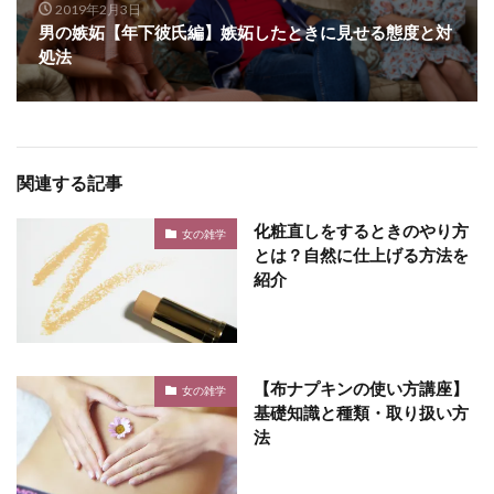
2019年2月3日
男の嫉妬【年下彼氏編】嫉妬したときに見せる態度と対
処法
関連する記事
化粧直しをするときのやり方
女の雑学
とは？自然に仕上げる方法を
紹介
【布ナプキンの使い方講座】
女の雑学
基礎知識と種類・取り扱い方
法