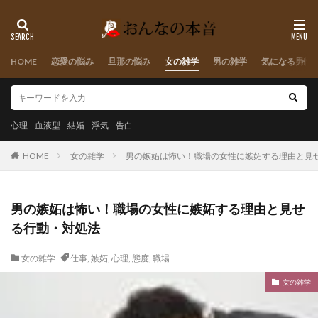
HOME
恋愛の悩み
旦那の悩み
女の雑学
男の雑学
気になる男性
心理
血液型
結婚
浮気
告白
HOME
女の雑学
男の嫉妬は怖い！職場の女性に嫉妬する理由と見
男の嫉妬は怖い！職場の女性に嫉妬する理由と見せ
る行動・対処法
女の雑学
仕事
,
嫉妬
,
心理
,
態度
,
職場
女の雑学