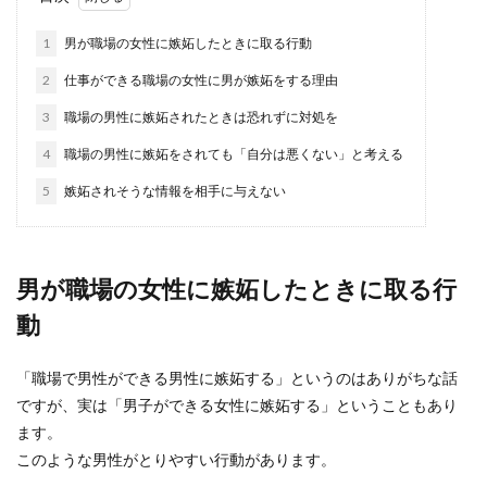
生の友人はコレを贈ろう
1
男が職場の女性に嫉妬したときに取る行動
大学生の友人男性に3000円以内でプレゼントを贈
2
仕事ができる職場の女性に男が嫉妬をする理由
りたいと考えた時、一体どんな物を贈ればいいの
かわから...
3
職場の男性に嫉妬されたときは恐れずに対処を
4
職場の男性に嫉妬をされても「自分は悪くない」と考える
5
嫉妬されそうな情報を相手に与えない
化粧が先？それとも服が先？メイクと
着替えの順番を紹介
お気に入りの服を着るときには、メイクをしてか
男が職場の女性に嫉妬したときに取る行
ら着替えるべきか着替えてからメイクをするべき
動
か迷ってしま...
「職場で男性ができる男性に嫉妬する」というのはありがちな話
ですが、実は「男子ができる女性に嫉妬する」ということもあり
彼氏ができる暗示？夢占いで知らない
ます。
人が出できた場合の意味
このような男性がとりやすい行動があります。
男性の知らない人が夢に出てくると、その人が彼